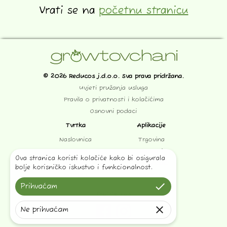
Vrati se na
početnu stranicu
© 2026 Reducos j.d.o.o. Sva prava pridržana.
Uvjeti pružanja usluga
Pravila o privatnosti i kolačićima
Osnovni podaci
Tvrtka
Aplikacije
Naslovnica
Trgovina
O Nama
Recepti
Ova stranica koristi kolačiće kako bi osigurala
Kontakt
Proizvođači
bolje korisničko iskustvo i funkcionalnost.
Novosti
Preuzmi app
done
Prihvaćam
Pratite nas
close
Ne prihvaćam