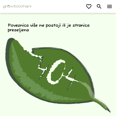
favorite_border
search
menu
Poveznica više ne postoji ili je stranica
preseljena