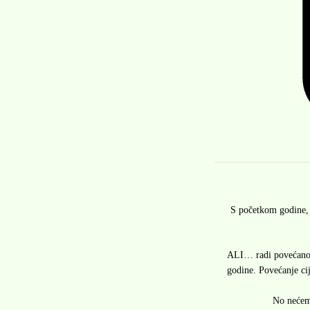
S početkom godine, u
ALI… radi povećanog
godine. Povećanje ci
No nećemo