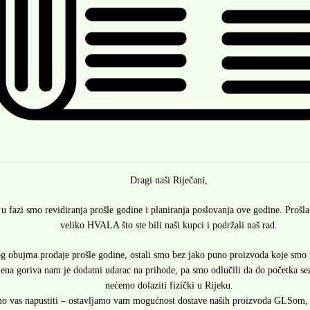
Dragi naši Riječani,
 fazi smo revidiranja prošle godine i planiranja poslovanja ove godine. Prošla 
veliko HVALA što ste bili naši kupci i podržali naš rad.
 obujma prodaje prošle godine, ostali smo bez jako puno proizvoda koje smo 
jena goriva nam je dodatni udarac na prihode, pa smo odlučili da do početka se
nećemo dolaziti fizički u Rijeku.
 vas napustiti – ostavljamo vam mogućnost dostave naših proizvoda GLSom, i 