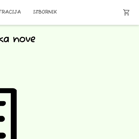
shopping_cart
TRACIJA
IZBORNIK
ka nove