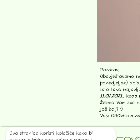
Pozdrav,
Obavještavamo na
ponedjeljak) dol
Isto tako najavl
11.01.2021
., kada
Želimo Vam sve n
još bolji :)
Vaši GROWtovcha
Ova stranica koristi kolačiće kako bi