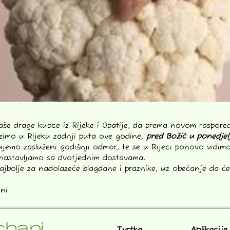
še drage kupce iz Rijeke i Opatije, da prema novom raspored
azimo u Rijeku zadnji puta ove godine,
pred Božić u ponedjel
jujemo zasluženi godišnji odmor, te se u Rijeci ponovo vidi
 nastavljamo sa dvotjednim dostavama.
ajbolje za nadolazeće blagdane i praznike, uz obećanje da će
ni
Tvrtka
Aplikacije