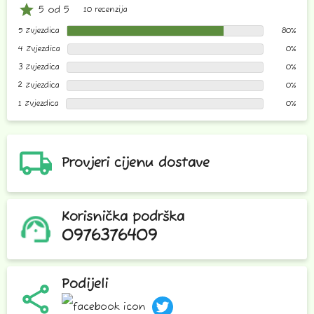
star
5 od 5
10 recenzija
5 Zvjezdica
80%
4 Zvjezdica
0%
3 Zvjezdica
0%
2 Zvjezdica
0%
1 Zvjezdica
0%
Provjeri cijenu dostave
Korisnička podrška
0976376409
Podijeli