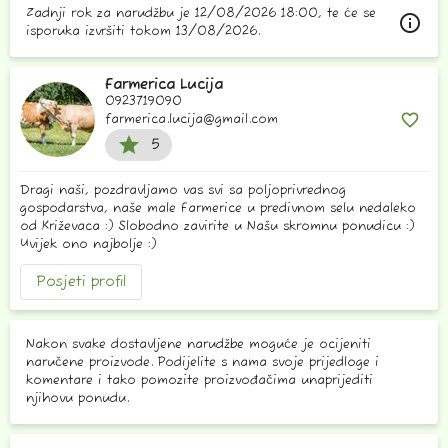
Zadnji rok za narudžbu je 12/08/2026 18:00, te će se
info_outline
isporuka izvršiti tokom 13/08/2026.
Farmerica Lucija
0923719090
favorite_bord
farmerica.lucija@gmail.com
star
5
Dragi naši, pozdravljamo vas svi sa poljoprivrednog
gospodarstva, naše male Farmerice u predivnom selu nedaleko
od Križevaca :) Slobodno zavirite u Našu skromnu ponudicu :)
Uvijek ono najbolje :)
Posjeti profil
Nakon svake dostavljene narudžbe moguće je ocijeniti
naručene proizvode. Podijelite s nama svoje prijedloge i
komentare i tako pomozite proizvođačima unaprijediti
njihovu ponudu.