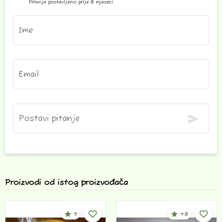
Pitanje postavljeno prije 8 mjeseci
Ime
Email
send
Postavi pitanje
Proizvodi od istog proizvođača
favorite_bordered
favorite_bord
star
star
5
4.8