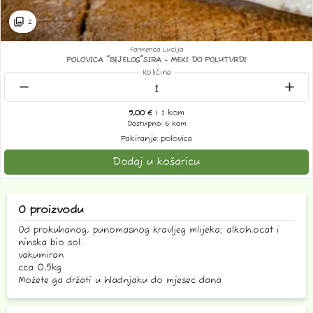
collections
2
Farmerica Lucija
POLOVICA "BIJELOG"SIRA - MEKI DO POLUTVRDI
Količina
remove
add
5,00 €
| 1 kom
Dostupno: 6 kom
Pakiranje: polovica
Dodaj u košaricu
O proizvodu
Od prokuhanog, punomasnog kravljeg mlijeka; alkoh.ocat i
ninska bio sol.
vakumiran
cca 0.5kg
Možete ga držati u hladnjaku do mjesec dana